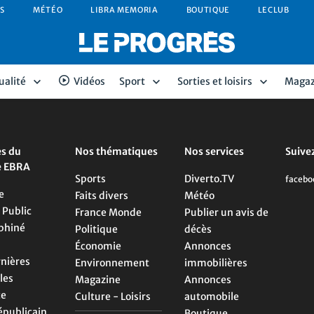
S
MÉTÉO
LIBRA MEMORIA
BOUTIQUE
LECLUB
ualité
Vidéos
Sport
Sorties et loisirs
Magaz
es du
Nos thématiques
Nos services
Suive
e EBRA
Sports
Diverto.TV
e
Faits divers
Météo
 Public
France Monde
Publier un avis de
phiné
Politique
décès
Économie
Annonces
rnières
Environnement
immobilières
les
Magazine
Annonces
ce
Culture - Loisirs
automobile
épublicain
Boutique