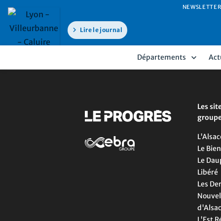
NEWSLETTER
Lire le journal
Départements
Act
Les sit
group
L'Alsac
Le Bien
Le Dau
Libéré
Les De
Nouvel
d'Alsa
L'Est R