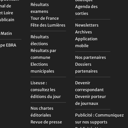
Résultats
nal de
Agenda des
examens
t Loire
sorties
Tour de France
ublicain
Fête des Lumières
Newsletters
Archives
 Matin
Résultats
Application
élections
upe EBRA
mobile
Résultats par
commune
Nos partenaires
Elections
Dossiers
municipales
partenaires
Liseuse :
Devenir
consultez les
correspondant
éditions du jour
Devenir porteur
de journaux
Nos chartes
éditoriales
Publicité : Communiquez
Revue de presse
sur nos supports